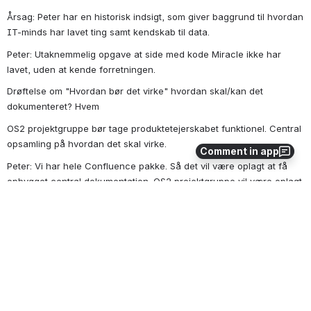
Årsag: Peter har en historisk indsigt, som giver baggrund til hvordan 
IT-minds har lavet ting samt kendskab til data.
Peter: Utaknemmelig opgave at side med kode Miracle ikke har 
lavet, uden at kende forretningen.
Drøftelse om "Hvordan bør det virke" hvordan skal/kan det 
dokumenteret? Hvem 
OS2 projektgruppe bør tage produktetejerskabet funktionel. Central 
opsamling på hvordan det skal virke.
Comment in app
Peter: Vi har hele Confluence pakke. Så det vil være oplagt at få 
opbygget central dokumentation. OS2 projektgruppe vil være oplagt 
til at udarbejde grundlag, med beskrivelse af hvordan det forventes 
det fungere. Dette kan udbygges igennem de enkelte bug og 
nyudvikling. 
: Igangsat dokumentation
ACTION
Plan:
Lav Confluence site til OS2indberetning
Sikre adgange på til projektgruppen
Workshop for at komme igang