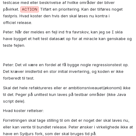
testcase med eller beskrivelse af hvilke områder der bliver 
påvirket. 
 Tilført en prioritering. Kan der tilføres noget 
ACTION
fastpris. Hvad koster den hvis den skal løses nu kontra i 
officiel release.
Peter: Når der meldes en fejl ind fra favrskov, kan jeg se I skla 
have bygget et helt test datasæt op for at miracle kan genskabe og 
teste fejlen.
Peter: Det vil være en fordel at få bygge nogle regressionstest op. 
Det kræver imidlertid en stor initial invertering, og koden er ikke 
forberedt til test.
Skal det hele refaktureres eller er ambitionsniveauet(økonomi) ikke 
til det. Peger på unittest kun laves på testbar områder (ikke Java 
script dele).
Hvad koster rettelser:
Forretningen skal tage stilling til om det er noget der skal laves nu, 
eller kan vente til bundlet release. Peter ønsker i virkelighede ikke at 
have en Sydjurs fork, som der skal bruges tid på.