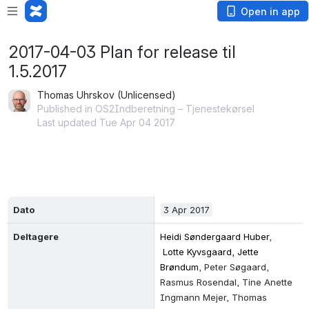
Open in app
2017-04-03 Plan for release til
1.5.2017
Thomas Uhrskov (Unlicensed)
Published in OS2Indberetning – Tjenestekørsel
Last updated Tue Apr 04 2017
Dato
3 Apr 2017
Deltagere
Heidi Søndergaard Huber
, 
 Lotte Kyvsgaard, 
Jette 
Brøndum
, Peter Søgaard, 
Rasmus Rosendal, Tine Anette 
Ingmann Mejer, Thomas 